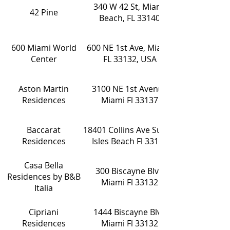
340 W 42 St, Miami
42 Pine
Beach, FL 33140
600 Miami World
600 NE 1st Ave, Miami,
Center
FL 33132, USA
Aston Martin
3100 NE 1st Avenue
Residences
Miami Fl 33137
Baccarat
18401 Collins Ave Sunny
Residences
Isles Beach Fl 33160
Casa Bella
300 Biscayne Blvd
Residences by B&B
Miami Fl 33132
Italia
Cipriani
1444 Biscayne Blvd
Residences
Miami Fl 33132