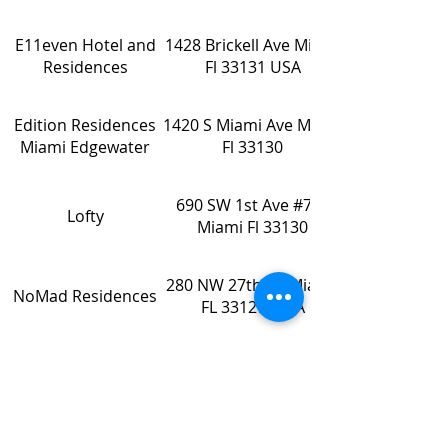
E11even Hotel and
1428 Brickell Ave Miami
Residences
Fl 33131 USA
Edition Residences
1420 S Miami Ave Miami
Miami Edgewater
Fl 33130
690 SW 1st Ave #702
Lofty
Miami Fl 33130
280 NW 27th St, Miami,
NoMad Residences
FL 33127, USA
The Bentley
20 NE 11 St Miami Fl
Residences
33132